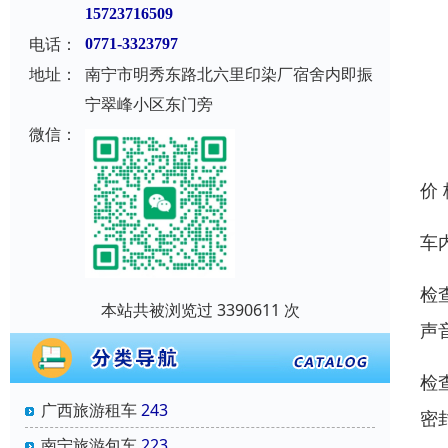
15723716509
电话：
0771-3323797
地址：
南宁市明秀东路北六里印染厂宿舍内即振
宁翠峰小区东门旁
微信：
价
车
检
本站共被浏览过 3390611 次
声
检
广西旅游租车
243
密
南宁旅游包车
223