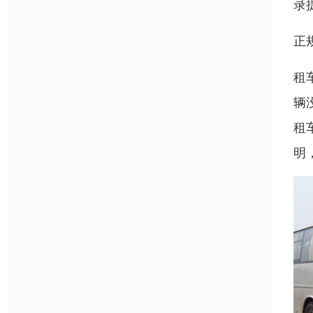
录
正
租
辆
租
明