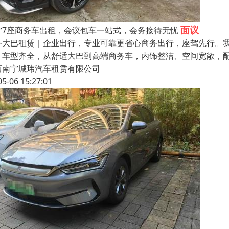
面议
宁7座商务车出租，会议包车一站式，会务接待无忧
务大巴租赁｜企业出行，专业可靠更省心商务出行，座驾先行。
。车型齐全，从舒适大巴到高端商务车，内饰整洁、空间宽敞，
西南宁城玮汽车租赁有限公司
05-06 15:27:01