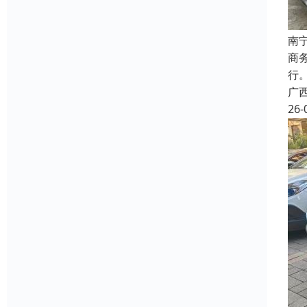
南
商
行
广
26-