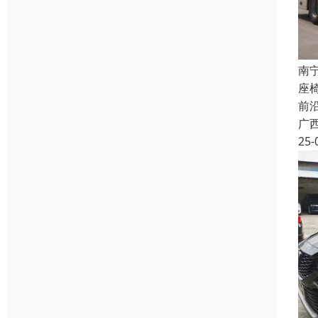
南
座
前
广
25-