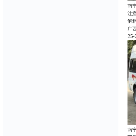
南
注
解
广
25-
南