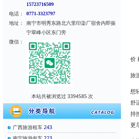
15723716509
电话：
0771-3323797
地址：
南宁市明秀东路北六里印染厂宿舍内即振
宁翠峰小区东门旁
微信：
价
旅
想
本站共被浏览过 3394585 次
舒
持
更
广西旅游租车
243
南宁旅游包车
223