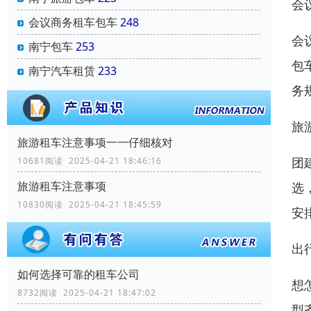
会
会议商务租车包车
248
会
南宁包车
253
包
南宁汽车租赁
233
务
旅
旅游租车注意事项一一仔细核对
团
10681阅读 2025-04-21 18:46:16
旅游租车注意事项
选
10830阅读 2025-04-21 18:45:59
安
出
如何选择可靠的租车公司
想
8732阅读 2025-04-21 18:47:02
型