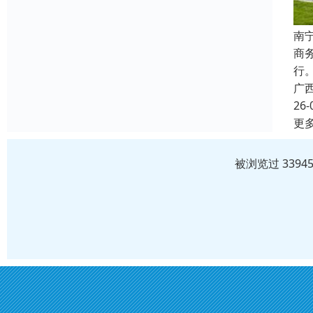
南
商
行
广
26-
更
被浏览过 339