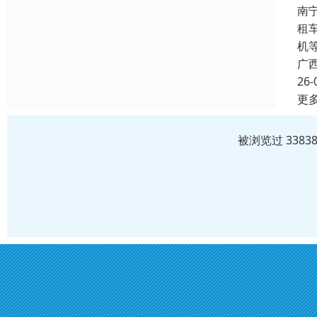
南
租
机
广
26-
更
被浏览过 338