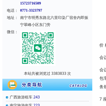
15723716509
电话：
0771-3323797
地址：
南宁市明秀东路北六里印染厂宿舍内即振
宁翠峰小区东门旁
微信：
价
会
会
本站共被浏览过 3383833 次
包
务
广西旅游租车
243
7
南宁旅游包车
223